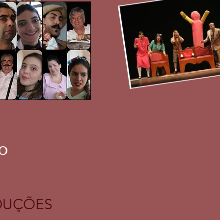
 O
ODUÇÕES