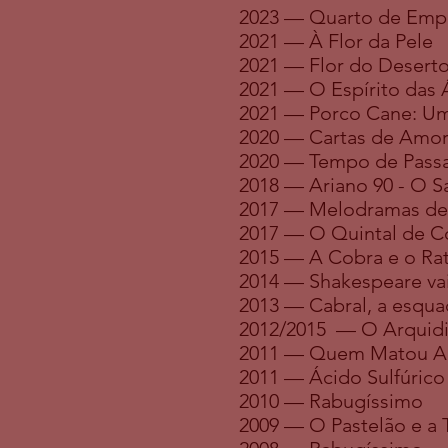
2023
— Quarto de Emp
2021
— À Flor da Pele
2021
—
Flor do Desert
2021
— O Espírito das 
2021
— Porco Cane: Um
2020
— Cartas de Amo
2020
— Tempo de Passa
2018 — Ariano 90 - O S
2017 — Melodramas de 
2017 — O Quintal de C
2015 — A Cobra e o Ra
2014 — Shakespeare vai
2013 — Cabral, a esqua
2012/2015 — O Arquid
2011 — Quem Matou Amè
2011 — Ácido Sulfúrico
2010 — Rabugíssimo
2009 — O Pastelão e a 