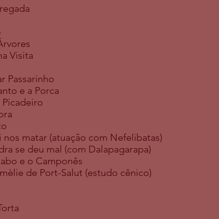
regada
o
Árvores
a Visita
r
r Passarinho
anto e a Porca
Picadeiro
ora
to
 nos matar (atuação com Nefelibatas)
dra se deu mal (com Dalapagarapa)
iabo e o Camponês
lie de Port-Salut (estudo cênico)
Torta